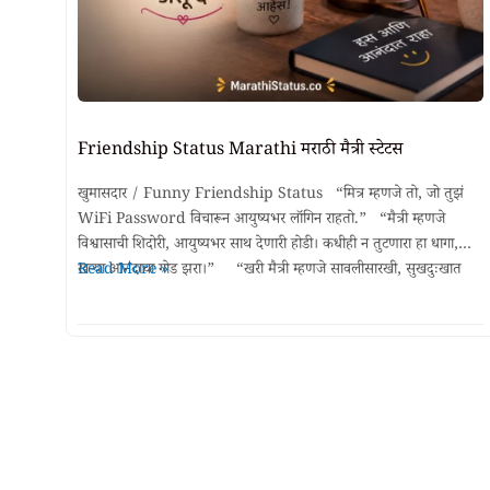
Friendship Status Marathi मराठी मैत्री स्टेटस
खुमासदार / Funny Friendship Status “मित्र म्हणजे तो, जो तुझं
WiFi Password विचारून आयुष्यभर लॉगिन राहतो.” “मैत्री म्हणजे
विश्वासाची शिदोरी, आयुष्यभर साथ देणारी होडी। कधीही न तुटणारा हा धागा,
Friendship
खऱ्या आनंदाचा गोड झरा।” “खरी मैत्री म्हणजे सावलीसारखी, सुखदुःखात
Read More »
Status
कायम साथ करणारी। हास्यात रंगल्यासोबत, अश्रूंमध्येही आधार देणारी।”
Marathi
“मैत्रीचं बंधन असतं …
मराठी
मैत्री
स्टेटस