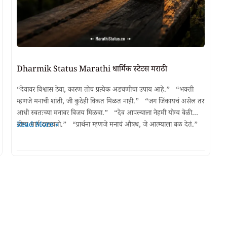
Dharmik Status Marathi धार्मिक स्टेटस मराठी
“देवावर विश्वास ठेवा, कारण तोच प्रत्येक अडचणीचा उपाय आहे.” “भक्ती
म्हणजे मनाची शांती, जी कुठेही विकत मिळत नाही.” “जग जिंकायचं असेल तर
आधी स्वतःच्या मनावर विजय मिळवा.” “देव आपल्याला नेहमी योग्य वेळी
Dharmik
योग्य मार्ग दाखवतो.” “प्रार्थना म्हणजे मनाचं औषध, जे आत्म्याला बळ देतं.”
Read More »
Status
“श्रद्धा असेल तर संकटातही शांती मिळते.” …
Marathi
धार्मिक
स्टेटस
मराठी