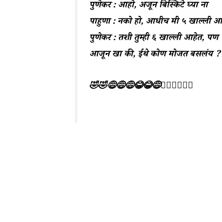
पुणेकर : आहो, अजून बिस्किटे घ्या ना
पाहुणा : नको हो, आधीच मी ५ खाल्ली आ
पुणेकर : तशी तुम्ही ६ खाल्ली आहेत, पण
आजून खा की, ईथे कोण मोजत बसलंय ?
🤣🤣😅😅😅😂😂😅🤦‍♀️🤦‍♀️🤦‍♀️