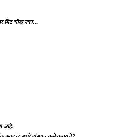
र मिठ चोळु नका…
सा आहे.