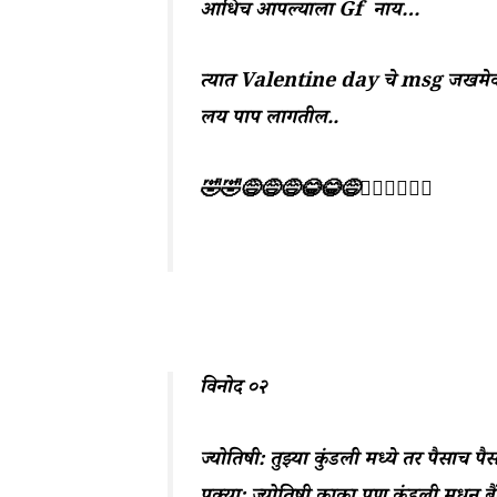
आधिच आपल्याला Gf नाय…
त्यात
Valentine
day चे msg जखमेव
लय पाप लागतील..
🤣🤣😅😅😅😂😂😅🤦‍♀️🤦‍♀️🤦‍♀️
विनोद ०२
ज्योतिषी: तुझ्या कुंडली मध्ये तर पैसाच पै