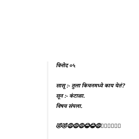
विनोद ०५
सासू :- तुला किचनमध्ये काय येतं?
सून :- कंटाळा.
विषय संपला.
🤣🤣😅😅😅😂😂😅🤦‍♀️🤦‍♀️🤦‍♀️