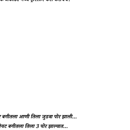
क अकाउंट मध्ये ट्रांसफ़र कसे करायचे?
च्चर बगीतला आणी तिला जुडवा पोर झाली…
इडीयट बगीतला तिला 3 पोर झाल्यात…