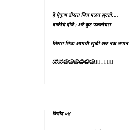
हे ऐकूण तीसरा मित्र पळत सुटतो….
बाकीचे दोघे : अरे कुट पळतोयस
तिसरा मित्रः आमची खुळी अब तक छप्पन 
🤣🤣😅😅😅😂😂😅🤦‍♀️🤦‍♀️🤦‍♀️
विनोद ०४