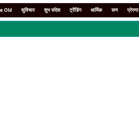
e Old
सुविचार
शुभ संदेश
ट्रेंडिंग
धार्मिक
सण
प्रेरणा