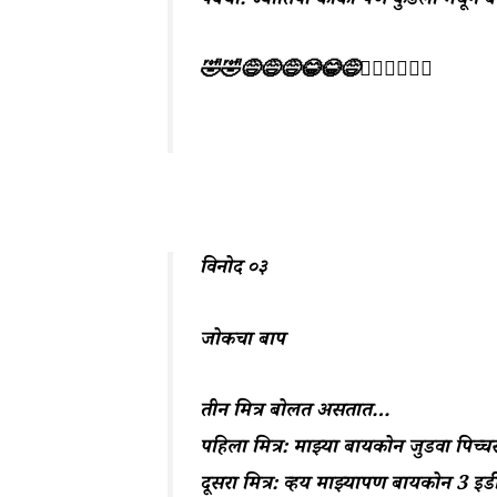
पक्या: ज्योतिषी काका पण कुंडली मधून बैं
🤣🤣😅😅😅😂😂😅🤦‍♀️🤦‍♀️🤦‍♀️
विनोद ०३
जोकचा बाप
तीन मित्र बोलत असतात…
पहिला मित्र: माझ्या बायकोन जुडवा पि
दूसरा मित्र: व्हय माझ्यापण बायकोन 3 