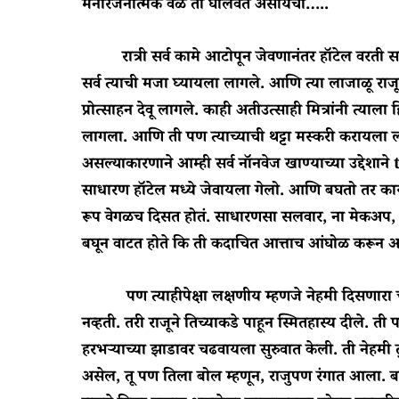
मनोरंजनात्मक वेळ ती घालवत असायची…..
रात्री सर्व कामे आटोपून जेवणानंतर हॉटेल वरती सर्व ज
सर्व त्याची मजा घ्यायला लागले. आणि त्या लाजाळू राज
प्रोत्साहन देवू लागले. काही अतीउत्साही मित्रांनी त्
लागला. आणि ती पण त्याच्याची थट्टा मस्करी करायला ल
असल्याकारणाने आम्ही सर्व नॉनवेज खाण्याच्या उद्देश
साधारण हॉटेल मध्ये जेवायला गेलो. आणि बघतो तर का
रूप वेगळच दिसत होतं. साधारणसा सलवार, ना मेकअप, 
बघून वाटत होते कि ती कदाचित आत्ताच आंघोळ करून
पण त्याहीपेक्षा लक्षणीय म्हणजे नेहमी दिसणार
नव्हती. तरी राजूने तिच्याकडे पाहून स्मितहास्य दीले. त
हरभऱ्याच्या झाडावर चढवायला सुरुवात केली. ती नेहमी त
असेल, तू पण तिला बोल म्हणून, राजुपण रंगात आला. ब