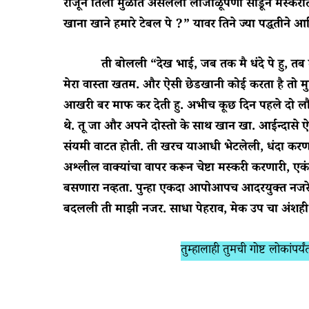
राजूने तिला मुळात असलेला लाजाळूपणा सोडून मस्करीत
खाना खाने हमारे टेबल पे ?” यावर तिने ज्या पद्धतीने आणि 
ती बोलली “देख भाई, जब तक मै धंदे पे हु, तब तक 
मेरा वास्ता खतम. और ऐसी छेडखानी कोई करता है तो म
आखरी बर माफ कर देती हु. अभीच कूछ दिन पहले दो ल
थे. तू जा और अपने दोस्तो के साथ खान खा. आईन्दास
संयमी वाटत होती. ती खरच याआधी भेटलेली, धंदा करण
अश्लील वाक्यांचा वापर करून चेष्टा मस्करी करणारी, 
बसणारा नव्हता. पुन्हा एकदा आपोआपच आदरयुक्त नजर
बदलली ती माझी नजर. साधा पेहराव, मेक उप चा अंशह
तुम्हालाही तुमची गोष्ट लोकांप