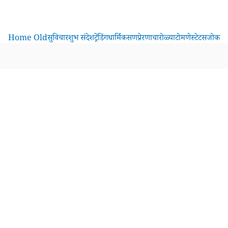
Home Old
सुविचार
शुभ संदेश
ट्रेंडिंग
धार्मिक
सण
प्रेरणा
चारोळ्या
टोमणे
स्टेटस
जोक