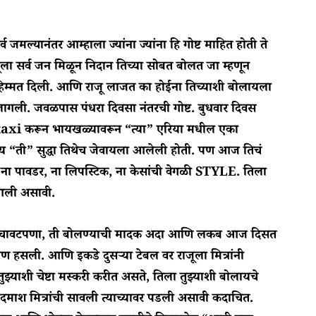
मल्यानंतर आम्हाला ज्यांना ज्यांना हि गोष्ट माहित होती ते
ूला सर्व जन मिळून निदान तिच्या सोबत बोलत जा म्हणून
याला हिम्मत दिली. आणि राजू लाजत का होईना तिच्याशी बोलायला
ागली. जवळपास पंधरा दिवसा नंतरची गोष्ट. बुधवार दिवस
ाने taxi करून भायखळ्यावरून “त्या” एरिया मधील एका
य “ती” सुद्धा तिथेच जेवायला आलेली होती. पण आज तिचं
ना पावडर, ना लिपस्टिक, ना केसांची वेगळी STYLE. तिला
 आली असावी.
ा चावटपणा, ती बोलण्याची मादक अदा आणि लकब आज दिसत
ी पण हसली. आणि इकडे दुसऱ्या टेबल वर राजूला मित्रांनी
ुझ्याशी चेष्टा मस्करी करीत असते, तिला तुझ्याशी बोलायचे
दमाश मित्रांची सावली त्याच्यावर पडली असावी कदाचित.