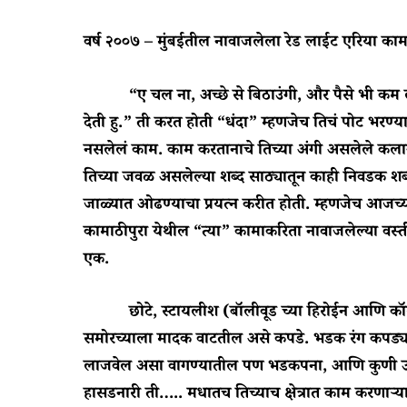
वर्ष २००७ – मुंबईतील नावाजलेला रेड लाईट एरिया काम
“ए चल ना, अच्छे से बिठाउंगी, और पैसे भी कम लुंगी
देती हु.” ती करत होती “धंदा” म्हणजेच तिचं पोट भर
नसलेलं काम. काम करतानाचे तिच्या अंगी असलेले कलागुण
तिच्या जवळ असलेल्या शब्द साठ्यातून काही निवडक शब
जाळ्यात ओढण्याचा प्रयत्न करीत होती. म्हणजेच आजच्या
कामाठीपुरा येथील “त्या” कामाकरिता नावाजलेल्या वस्तीच्य
एक.
छोटे, स्टायलीश (बॉलीवूड च्या हिरोईन आणि कॉल
समोरच्याला मादक वाटतील असे कपडे. भडक रंग कपड्
लाजवेल असा वागण्यातील पण भडकपना, आणि कुणी उगाच 
हासडनारी ती….. मधातच तिच्याच क्षेत्रात काम करणाऱ्या