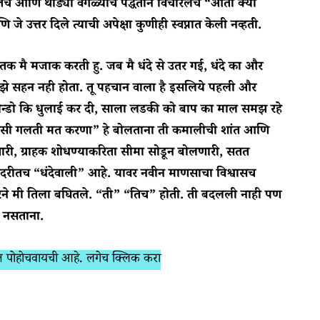
च आणि थोड्या वेगळ्याच पद्धतीने विचारलेच “आती क्या
जे उत्तर दिले त्याची अपेक्षा कुणीही स्वप्नात केली नव्हती.
मै मजाक करती हु. जब मै धंदे से उतर गई, धंदे का और
ुझे सहन नही होता. तू पहचान वाला है इसलिये पहली और
ौन्डो कि धुलाई कर दी, साला लडकी को बाप का माल समझ रहे
े ऐसी गलती मत करणा” हे बोलताना ती कमालीची शांत आणि
ारी, ग्राहक शोधण्याकरिता सीमा सोडून बोलणारी, सतत
एकंदरीतच “धंदेवाली” आहे. यावर नवीन माणसाचा विश्वासच
ेने मी तिला बघितले. “ती” “तिच” होती. ती बदलली नाही पण
ी नसताना.
र्यंत पोहोचवायची आहे. लगेच क्लिक करा