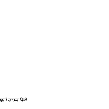
ाहाने न्हाऊन निघो