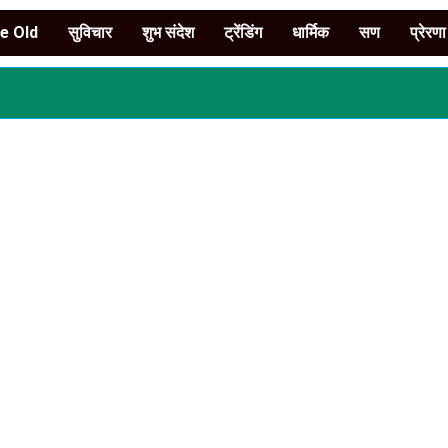
e Old
सुविचार
शुभ संदेश
ट्रेंडिंग
धार्मिक
सण
प्रेरणा